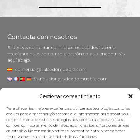
Contacta con nosotros
Si deseas contactar con nosotros puedes hacerlo
mediante nuestro correo electrónico que encontrarás
aquí abajo.
comercial@salcedomueble.com
distribucion@salcedomueble.com
C/ Arturo San Juan, 1 - Viana, Navarra (31230)
Gestionar consentimiento
Instagram
Para ofrecer las mejores experiencias, utilizamos tecnologías como las
Aviso legal
cookies para almacenar y/o acceder a la información del dispositivo. El
consentimiento de estas tecnologías nos permitirá procesar datos
Política de privacidad
como el comportamiento de navegación o las identificaciones únicas
Política de cookies
en este sitio. No consentir o retirar el consentimiento, puede afectar
negativamente a ciertas características y funciones.