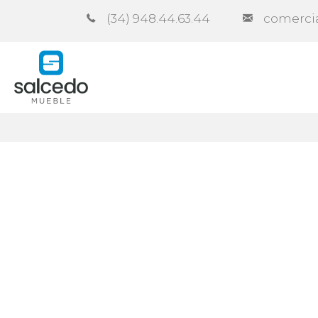
(34) 948.44.63.44
comerci
Empresa
Catálogos
Contra