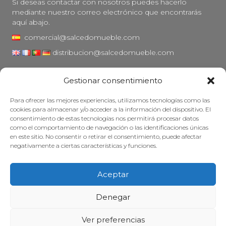
Si deseas contactar con nosotros puedes hacerlo
mediante nuestro correo electrónico que encontrarás
aquí abajo.
comercial@salcedomueble.com
distribucion@salcedomueble.com
C/ Arturo San Juan, 1 - Viana, Navarra (31230)
Gestionar consentimiento
Instagram
Para ofrecer las mejores experiencias, utilizamos tecnologías como las
Aviso legal
cookies para almacenar y/o acceder a la información del dispositivo. El
consentimiento de estas tecnologías nos permitirá procesar datos
Política de privacidad
como el comportamiento de navegación o las identificaciones únicas
Política de cookies
en este sitio. No consentir o retirar el consentimiento, puede afectar
negativamente a ciertas características y funciones.
Mantener su mueble
Subvenciones
Aceptar
© 2026 - Salcedo Mueble. Todos los derechos reservados.
Denegar
Ver preferencias
Web desarrollada, posicionada y mantenida con mucha cafeína por