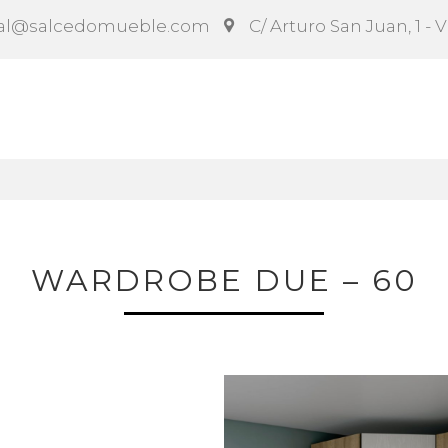
al@salcedomueble.com
C/ Arturo San Juan, 1 - 
ct
Configurador
Social
Noticias
Instruccion
WARDROBE DUE – 60