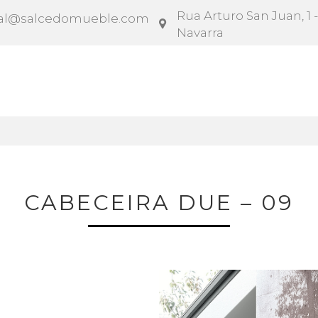
Rua Arturo San Juan, 1 -
al@salcedomueble.com
Navarra
rato
Configurador
Social
Notícias
Instruçõe
CABECEIRA DUE – 09