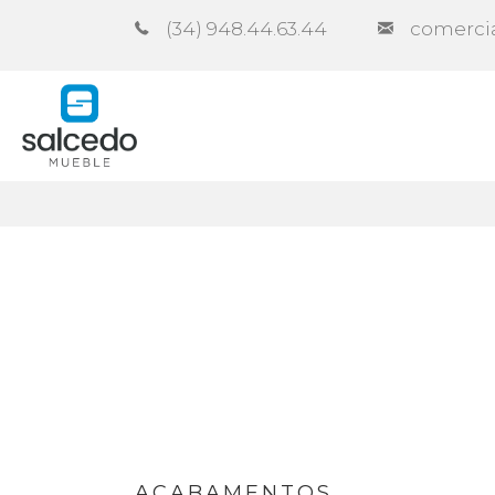
(34) 948.44.63.44
comerci
Empresa
Catálogos
Cont
ACABAMENTOS