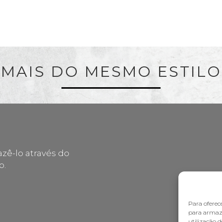
MAIS DO MESMO ESTILO
zê-lo através do
o.
Para oferec
para armaze
utilização 