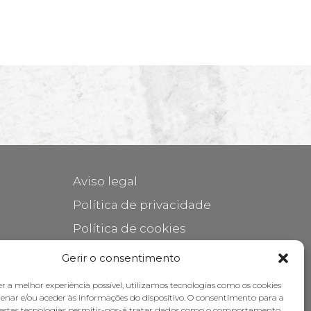
Aviso legal
Política de privacidade
Política de cookies
Cuidar do seu móvel
Gerir o consentimento
Subsídios
er a melhor experiência possível, utilizamos tecnologias como os cookies
nar e/ou aceder às informações do dispositivo. O consentimento para a
destas tecnologias permitir-nos-á tratar dados como o comportamento