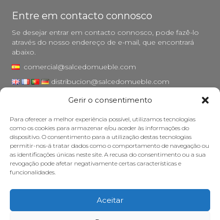
Entre em contacto connosco
Se desejar entrar em contacto connosco, pode fazê-lo
através do nosso endereço de e-mail, que encontrará
abaixo.
comercial@salcedomueble.com
distribucion@salcedomueble.com
Gerir o consentimento
Rua Arturo San Juan, 1 - Viana, Navarra (31230)
Instagram
Para oferecer a melhor experiência possível, utilizamos tecnologias
como os cookies para armazenar e/ou aceder às informações do
Aviso legal
dispositivo. O consentimento para a utilização destas tecnologias
permitir-nos-á tratar dados como o comportamento de navegação ou
Política de privacidade
as identificações únicas neste site. A recusa do consentimento ou a sua
Política de cookies
revogação pode afetar negativamente certas características e
funcionalidades.
Cuidar do seu móvel
Subsídios
Aceitar
© 2026 - Salcedo Mueble. Todos os direitos reservados.