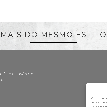
MAIS DO MESMO ESTILO
zê-lo através do
o.
Para oferec
para armaze
utilização 