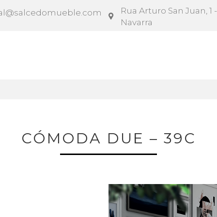
Rua Arturo San Juan, 1 -
al@salcedomueble.com
Navarra
rato
Configurador
Social
Notícias
Instruçõe
CÓMODA DUE – 39C