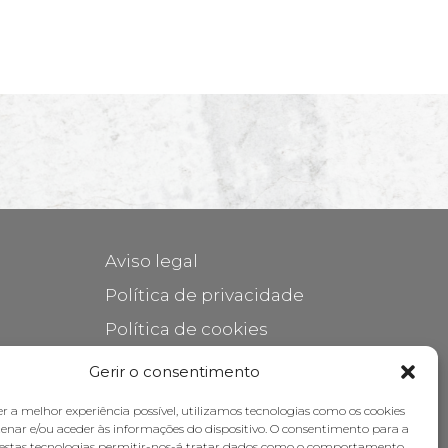
Aviso legal
Política de privacidade
Política de cookies
Cuidar do seu móvel
Gerir o consentimento
Subsídios
er a melhor experiência possível, utilizamos tecnologias como os cookies
nar e/ou aceder às informações do dispositivo. O consentimento para a
destas tecnologias permitir-nos-á tratar dados como o comportamento