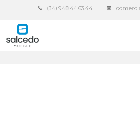
(34) 948.44.63.44
comerci
Empresa
Catálogos
Cont