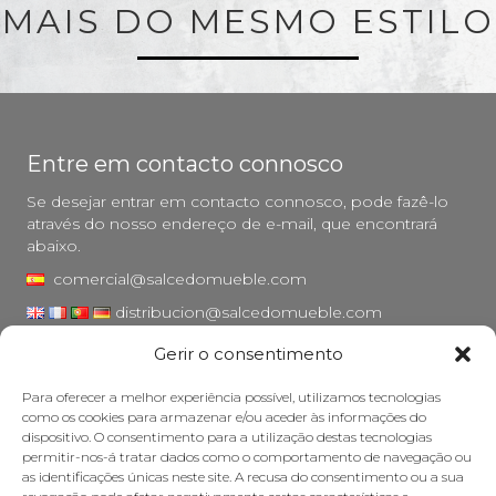
MAIS DO MESMO ESTILO
Entre em contacto connosco
Se desejar entrar em contacto connosco, pode fazê-lo
através do nosso endereço de e-mail, que encontrará
abaixo.
comercial@salcedomueble.com
distribucion@salcedomueble.com
Gerir o consentimento
Rua Arturo San Juan, 1 - Viana, Navarra (31230)
Instagram
Para oferecer a melhor experiência possível, utilizamos tecnologias
como os cookies para armazenar e/ou aceder às informações do
Aviso legal
dispositivo. O consentimento para a utilização destas tecnologias
permitir-nos-á tratar dados como o comportamento de navegação ou
Política de privacidade
as identificações únicas neste site. A recusa do consentimento ou a sua
Política de cookies