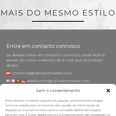
MAIS DO MESMO ESTILO
Entre em contacto connosco
Se desejar entrar em contacto connosco, pode fazê-lo
através do nosso endereço de e-mail, que encontrará
abaixo.
comercial@salcedomueble.com
distribucion@salcedomueble.com
Gerir o consentimento
Rua Arturo San Juan, 1 - Viana, Navarra (31230)
Instagram
Para oferecer a melhor experiência possível, utilizamos tecnologias
como os cookies para armazenar e/ou aceder às informações do
Aviso legal
dispositivo. O consentimento para a utilização destas tecnologias
permitir-nos-á tratar dados como o comportamento de navegação ou
Política de privacidade