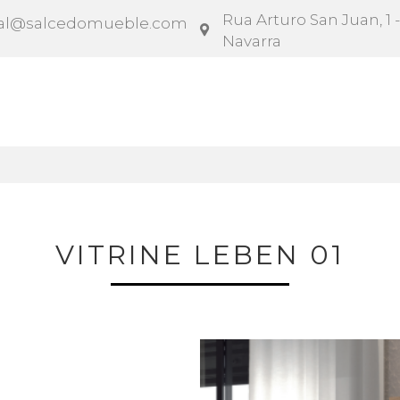
Rua Arturo San Juan, 1 -
al@salcedomueble.com
Navarra
rato
Configurador
Social
Notícias
Instruçõe
VITRINE LEBEN 01