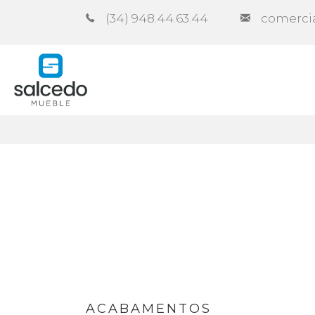
(34) 948.44.63.44
comerci
Empresa
Catálogos
Cont
ACABAMENTOS