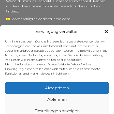
Wenn du mit uns Kontakt aufnehmen möchtest, kannst
du dies über unsere E-Mail-Adresse tun, die du unten
findest.
comercial@salcedomueble.com
distribucion@salcedomueble.com
Einwilligung verwalten
C/ Arturo San Juan, 1 – Viana, Navarra (31230)
Um Ihnen das bestmögliche Nutzererlebnis zu bieten, verwenden wir
Instagram
Technologien wie Cookies, um Informationen auf Ihrem Gerät zu
speichern und/oder darauf zuzugreifen. Durch Ihre Einwilligung in die
Rechtlicher Hinweis
Nutzung dieser Technologien ermöglichen Sie uns die Verarbeitung
von Daten wie Ihrem Surfverhalten oder eindeutigen
Datenschutzerklärung
Identifikationskennungen auf dieser Website. Wenn Sie Ihre
Cookie-Richtlinie
Einwilligung nicht erteilen oder widerrufen, kann dies bestimmte
Funktionen und Merkmale beeinträchtigen.
Pflege Ihrer Möbel
Zuschüsse
Akzeptieren
© 2026 – Salcedo Mueble. Alle Rechte vorbehalten.
Ablehnen
Einstellungen anzeigen
Website entwickelt, optimiert und gepflegt – mit viel Koffein – von