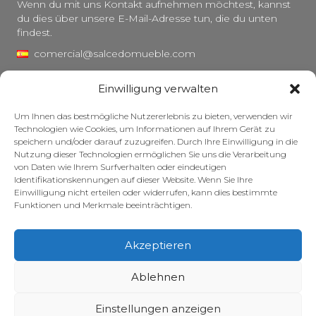
Wenn du mit uns Kontakt aufnehmen möchtest, kannst
du dies über unsere E-Mail-Adresse tun, die du unten
findest.
comercial@salcedomueble.com
distribucion@salcedomueble.com
Einwilligung verwalten
C/ Arturo San Juan, 1 – Viana, Navarra (31230)
Um Ihnen das bestmögliche Nutzererlebnis zu bieten, verwenden wir
Instagram
Technologien wie Cookies, um Informationen auf Ihrem Gerät zu
speichern und/oder darauf zuzugreifen. Durch Ihre Einwilligung in die
Rechtlicher Hinweis
Nutzung dieser Technologien ermöglichen Sie uns die Verarbeitung
von Daten wie Ihrem Surfverhalten oder eindeutigen
Datenschutzerklärung
Identifikationskennungen auf dieser Website. Wenn Sie Ihre
Cookie-Richtlinie
Einwilligung nicht erteilen oder widerrufen, kann dies bestimmte
Funktionen und Merkmale beeinträchtigen.
Pflege Ihrer Möbel
Zuschüsse
Akzeptieren
© 2026 – Salcedo Mueble. Alle Rechte vorbehalten.
Ablehnen
Einstellungen anzeigen
Website entwickelt, optimiert und gepflegt – mit viel Koffein – von