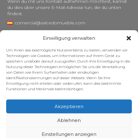
Wenn du mit uns Kontakt aufnehmen möchtest, kannst
du dies über unsere E-Mail-Adresse tun, die du unten
findest.
comercial@salcedomueble.com
distribucion@salcedomueble.com
Einwilligung verwalten
C/ Arturo San Juan, 1 – Viana, Navarra (31230)
Um Ihnen das bestmögliche Nutzererlebnis zu bieten, verwenden wir
Instagram
Technologien wie Cookies, um Informationen auf Ihrem Gerät zu
speichern und/oder darauf zuzugreifen. Durch Ihre Einwilligung in die
Rechtlicher Hinweis
Nutzung dieser Technologien ermöglichen Sie uns die Verarbeitung
von Daten wie Ihrem Surfverhalten oder eindeutigen
Datenschutzerklärung
Identifikationskennungen auf dieser Website. Wenn Sie Ihre
Cookie-Richtlinie
Einwilligung nicht erteilen oder widerrufen, kann dies bestimmte
Funktionen und Merkmale beeinträchtigen.
Pflege Ihrer Möbel
Zuschüsse
Akzeptieren
© 2026 – Salcedo Mueble. Alle Rechte vorbehalten.
Ablehnen
Einstellungen anzeigen
Website entwickelt, optimiert und gepflegt – mit viel Koffein – von