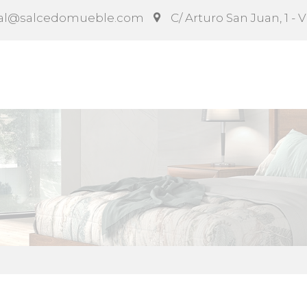
al@salcedomueble.com
C/ Arturo San Juan, 1 - 
ct
Configurador
Social
Noticias
Instruccion