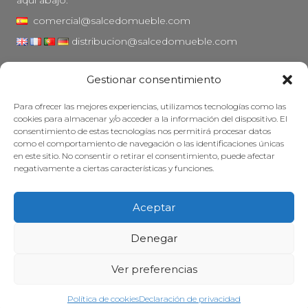
comercial@salcedomueble.com
distribucion@salcedomueble.com
C/ Arturo San Juan, 1 - Viana, Navarra (31230)
Gestionar consentimiento
Instagram
Para ofrecer las mejores experiencias, utilizamos tecnologías como las
Aviso legal
cookies para almacenar y/o acceder a la información del dispositivo. El
consentimiento de estas tecnologías nos permitirá procesar datos
Política de privacidad
como el comportamiento de navegación o las identificaciones únicas
Política de cookies
en este sitio. No consentir o retirar el consentimiento, puede afectar
negativamente a ciertas características y funciones.
Mantener su mueble
Subvenciones
Aceptar
© 2026 - Salcedo Mueble. Todos los derechos reservados.
Denegar
Ver preferencias
Web desarrollada, posicionada y mantenida con mucha cafeína por
Treze Ideas
Política de cookies
Declaración de privacidad