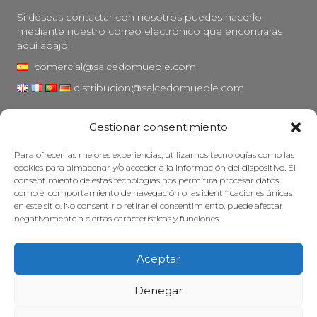
Si deseas contactar con nosotros puedes hacerlo
mediante nuestro correo electrónico que encontrarás
aquí abajo.
comercial@salcedomueble.com
distribucion@salcedomueble.com
C/ Arturo San Juan, 1 - Viana, Navarra (31230)
Gestionar consentimiento
Instagram
Para ofrecer las mejores experiencias, utilizamos tecnologías como las
Aviso legal
cookies para almacenar y/o acceder a la información del dispositivo. El
consentimiento de estas tecnologías nos permitirá procesar datos
Política de privacidad
como el comportamiento de navegación o las identificaciones únicas
Política de cookies
en este sitio. No consentir o retirar el consentimiento, puede afectar
negativamente a ciertas características y funciones.
Mantener su mueble
Subvenciones
Aceptar
© 2026 - Salcedo Mueble. Todos los derechos reservados.
Denegar