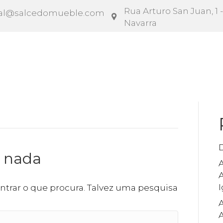
Rua Arturo San Juan, 1 -
al@salcedomueble.com
Navarra
rato
Configurador
Social
Notícias
Instruçõe
o nada
A
ntrar o que procura. Talvez uma pesquisa
A