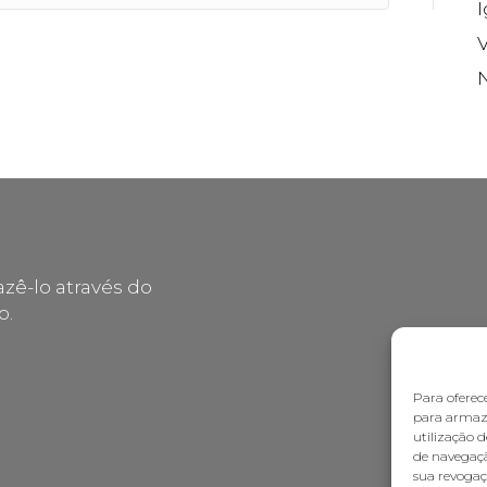
V
zê-lo através do
o.
Para oferec
para armaze
utilização 
de navegaçã
sua revogaç