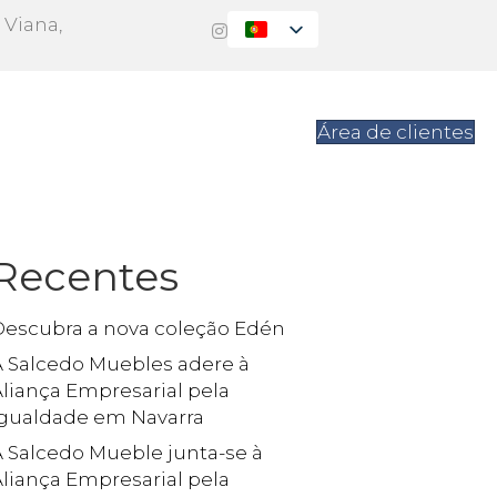
 Viana,
s
Contacto
Área de clientes
Recentes
Descubra a nova coleção Edén
A Salcedo Muebles adere à
liança Empresarial pela
Igualdade em Navarra
A Salcedo Mueble junta-se à
liança Empresarial pela