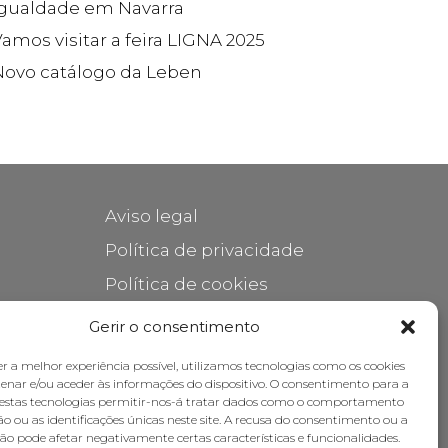
Igualdade em Navarra
amos visitar a feira LIGNA 2025
Novo catálogo da Leben
Aviso legal
Política de privacidade
Política de cookies
Cuidar do seu móvel
Gerir o consentimento
Subsídios
er a melhor experiência possível, utilizamos tecnologias como os cookies
nar e/ou aceder às informações do dispositivo. O consentimento para a
destas tecnologias permitir-nos-á tratar dados como o comportamento
o ou as identificações únicas neste site. A recusa do consentimento ou a
ão pode afetar negativamente certas características e funcionalidades.