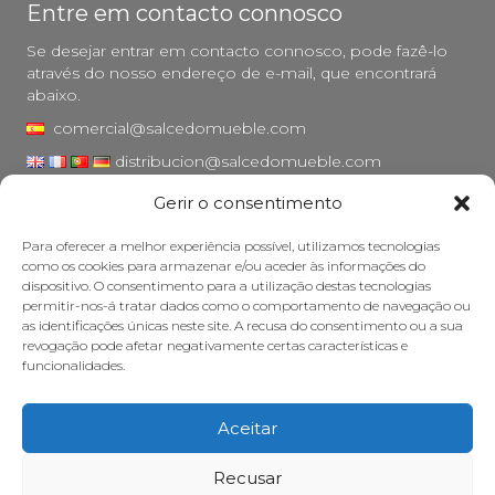
Entre em contacto connosco
Se desejar entrar em contacto connosco, pode fazê-lo
através do nosso endereço de e-mail, que encontrará
abaixo.
comercial@salcedomueble.com
distribucion@salcedomueble.com
Gerir o consentimento
Rua Arturo San Juan, 1 - Viana, Navarra (31230)
Instagram
Para oferecer a melhor experiência possível, utilizamos tecnologias
como os cookies para armazenar e/ou aceder às informações do
Aviso legal
dispositivo. O consentimento para a utilização destas tecnologias
permitir-nos-á tratar dados como o comportamento de navegação ou
Política de privacidade
as identificações únicas neste site. A recusa do consentimento ou a sua
Política de cookies
revogação pode afetar negativamente certas características e
funcionalidades.
Cuidar do seu móvel
Subsídios
Aceitar
© 2026 - Salcedo Mueble. Todos os direitos reservados.
Recusar