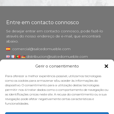
Entre em contacto connosco
Se desejar entrar em contacto connosco, pode fazê-lo
através do nosso endereço de e-mail, que encontrará
abaixo.
comercial@salcedomueble.com
distribucion@salcedomueble.com
Gerir o consentimento
Rua Arturo San Juan, 1 - Viana, Navarra (31230)
Instagram
Para oferecer a melhor experiência possível, utilizamos tecnologias
como os cookies para armazenar e/ou aceder às informações do
Aviso legal
dispositivo. O consentimento para a utilização destas tecnologias
permitir-nos-á tratar dados como o comportamento de navegação ou
Política de privacidade
as identificações únicas neste site. A recusa do consentimento ou a sua
Política de cookies
revogação pode afetar negativamente certas características e
funcionalidades.
Cuidar do seu móvel