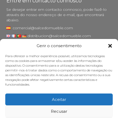
Entre em contacto connosco
Se desejar entrar em contacto connosco, pode fazê-lo
através do nosso endereço de e-mail, que encontrará
abaixo.
comercial@salcedomueble.com
distribucion@salcedomueble.com
Gerir o consentimento
Rua Arturo San Juan, 1 - Viana, Navarra (31230)
Instagram
Para oferecer a melhor experiência possível, utilizamos tecnologias
como os cookies para armazenar e/ou aceder às informações do
Aviso legal
dispositivo. O consentimento para a utilização destas tecnologias
permitir-nos-á tratar dados como o comportamento de navegação ou
Política de privacidade
as identificações únicas neste site. A recusa do consentimento ou a sua
Política de cookies
revogação pode afetar negativamente certas características e
funcionalidades.
Cuidar do seu móvel
Subsídios
Aceitar
© 2026 - Salcedo Mueble. Todos os direitos reservados.
Recusar