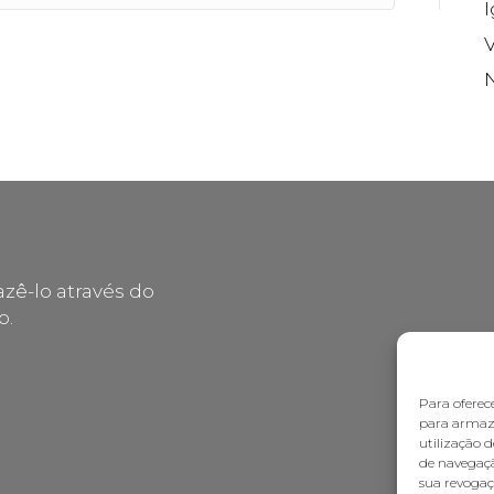
V
zê-lo através do
o.
Para oferec
para armaze
utilização 
de navegaçã
sua revogaç