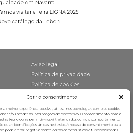
Igualdade em Navarra
amos visitar a feira LIGNA 2025
Novo catálogo da Leben
Aviso legal
Política de privacidade
Política de cookies
Cuidar do seu móvel
Gerir o consentimento
Subsídios
er a melhor experiência possível, utilizamos tecnologias como os cookies
nar e/ou aceder às informações do dispositivo. O consentimento para a
destas tecnologias permitir-nos-á tratar dados como o comportamento
o ou as identificações únicas neste site. A recusa do consentimento ou a
ão pode afetar negativamente certas características e funcionalidades.