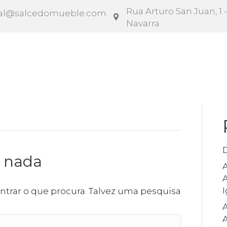
Rua Arturo San Juan, 1 -
al@salcedomueble.com
Navarra
rato
Configurador
Social
Notícias
Instruçõe
o nada
A
ntrar o que procura. Talvez uma pesquisa
A