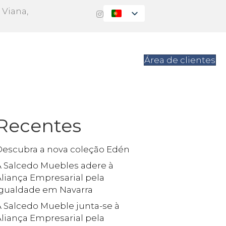
 Viana,
s
Contacto
Área de clientes
Recentes
Descubra a nova coleção Edén
A Salcedo Muebles adere à
liança Empresarial pela
Igualdade em Navarra
A Salcedo Mueble junta-se à
liança Empresarial pela