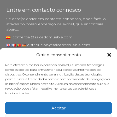
Entre em contacto connosco
Se desejar entrar em contacto connosco, pode fazê-lo
através do nosso endereço de e-mail, que encontrará
abaixo.
comercial@salcedomueble.com
distribucion@salcedomueble.com
Gerir o consentimento
Rua Arturo San Juan, 1 - Viana, Navarra (31230)
Instagram
Para oferecer a melhor experiência possível, utilizamos tecnologias
como os cookies para armazenar e/ou aceder às informações do
Aviso legal
dispositivo. O consentimento para a utilização destas tecnologias
permitir-nos-á tratar dados como o comportamento de navegação ou
Política de privacidade
as identificações únicas neste site. A recusa do consentimento ou a sua
Política de cookies
revogação pode afetar negativamente certas características e
funcionalidades.
Cuidar do seu móvel
Subsídios
Aceitar